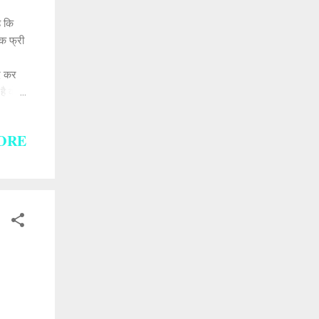
ै कि
क फ्री
ंद कर
है वो
ं। अन्य
पर्क
ORE