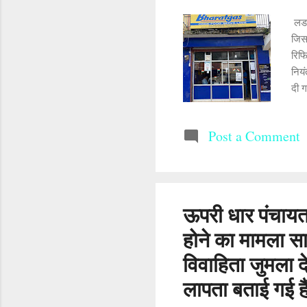
लडभ
जिस 
रिफ
नियं
दी ग
एक 
जान
Post a Comment
कर 
ऊपरी धार पंचायत
होने का मामला सा
विवाहिता जुमला दे
लापता बताई गई ह