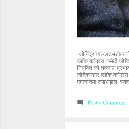
जोगिंद्रनगर/लडभड़ोल (मिन्
ब्लॉक कांग्रेस कमेटी जोगे
नियुक्ति को तत्काल प्रभाव
जोगेंद्रनगर ब्लॉक कांग्रे
ममाननिया लडभड़ोल, रणवी
चौंतड़ा, स्वर्ण सिंह चौंत
मकरीड़ी, (नरेंद्र ठाकुर 
राकेश कुमार भराडू, पवन 
Post a Comment
एडवोकेट इंद्र सिंह धीमान
कुमार, सुरेंद्र ठाकुर, लक्
मदन लाल गांव बिहूं, जोगिंद्