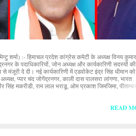
टु शर्मा) :- हिमाचल प्रदेश कांग्रेस कमेटी के अध्यक्ष विनय कुमार
ंद्रनगर के पदाधिकारियों, जोन अध्यक्ष और कार्यकारिणी सदस्यों की
 से मंजूरी दे दी। नई कार्यकारिणी में एडवोकेट इंद्र सिंह धीमान को
स अध्यक्ष, प्यार चंद जोगेंद्रनगर, काली दास पालसरा लांगणा, भारत
र सिंह मकरीडी, राम लाल भराडू, ओम प्रकाश जिमजिमा, पीताम्बर
ड़ा, भगवान दास ढेलू, दिनेश कुमार द्राहल को उपाध्यक्ष, जगदीश ठाकुर
उर्फ पप्पी) लडभड़ोल, उमीद कटवाल लांगणा, एडवोकेट दिनेश गांव कं
READ M
शर्मा, इंद्र पाल गांव हार गुनेंन, कमला देवी गांव बल्ह, देव
 को बनाया गया अध्यक्ष गांव रुब्बल, रविंद्र ठाकुर गांव नोहली, 
की ठाकुर, भुवनेश पंत जोगेंद्रनगर, रेनू कुमारी पीहड़ बेहलू को महा 
...