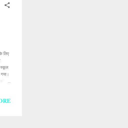
के लिए
र
।स्कूल
ा गया।
 की
ORE