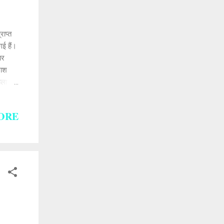
राप्त
गई हैं।
ार
लाश
 चला।
 पर शेर
हुए
ORE