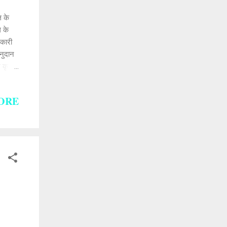
ल के
 के
िकारी
अनुदान
 कृषि
ORE