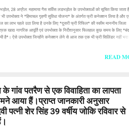
ड़ोल, 28 अप्रैल: महामाया गैस सर्विस लडभड़ोल के उपभोक्ताओं को सूचित किया जाता ह
भी उपभोक्ता ने *हिमाचल गृहणी सुविधा योजना* के अंतर्गत फ्री कनेक्शन लिया है और ए
िल का लाभ पहले उठा लिया है उनके लिए *दूसरी फ्री रिफिल* की स्कीम माननीय जिला
त्रक खाद्य नागरिक आपूर्ति एवं उपभोक्ता के निर्देशानुसार फिलहाल कुछ समय के लिए *ब
यी है*। ऐसे उपभोक्ता जिन्होंने कनेक्शन लेने से आज तक एक भी फ्री सिलिंडर नहीं भरा 
फ्री रिफिल अपना राशन कार्ड, आधार कार्ड और गैस की कॉपी साथ लाकर भरवा सकते है
कारी के लिए 8219928733, 01908278111, 01908278333, 9418100733 पर सं
READ M
सकते हैं।
 के गांव पतरैण से एक विवाहिता का लापता
मने आया हैं।प्राप्त जानकारी अनुसार
वी पत्नी शेर सिंह 39 वर्षीय जोकि रविवार से
ैं।