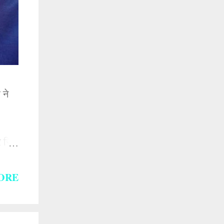
 ने
 सिंह
धार,
ORE
 राम।
सुमीत
सचिव,