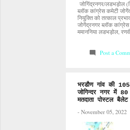
जोगिंद्रनगर/लडभड़ोल (मिन्
ब्लॉक कांग्रेस कमेटी जोगे
नियुक्ति को तत्काल प्रभाव
जोगेंद्रनगर ब्लॉक कांग्रे
ममाननिया लडभड़ोल, रणवी
चौंतड़ा, स्वर्ण सिंह चौंत
मकरीड़ी, (नरेंद्र ठाकुर 
राकेश कुमार भराडू, पवन 
Post a Com
एडवोकेट इंद्र सिंह धीमान
कुमार, सुरेंद्र ठाकुर, लक्
मदन लाल गांव बिहूं, जोगिंद्
भरडौण गांव की 105 व
जोगिन्दर नगर में 80
मतदाता पोस्टल बैले
-
November 05, 2022