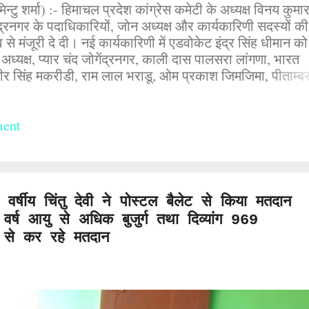
टु शर्मा) :- हिमाचल प्रदेश कांग्रेस कमेटी के अध्यक्ष विनय कुमार
ंद्रनगर के पदाधिकारियों, जोन अध्यक्ष और कार्यकारिणी सदस्यों की
 से मंजूरी दे दी। नई कार्यकारिणी में एडवोकेट इंद्र सिंह धीमान को
स अध्यक्ष, प्यार चंद जोगेंद्रनगर, काली दास पालसरा लांगणा, भारत
र सिंह मकरीडी, राम लाल भराडू, ओम प्रकाश जिमजिमा, पीताम्बर
ड़ा, भगवान दास ढेलू, दिनेश कुमार द्राहल को उपाध्यक्ष, जगदीश ठाकुर
उर्फ पप्पी) लडभड़ोल, उमीद कटवाल लांगणा, एडवोकेट दिनेश गांव कं
शर्मा, इंद्र पाल गांव हार गुनेंन, कमला देवी गांव बल्ह, देव
ment
 को बनाया गया अध्यक्ष गांव रुब्बल, रविंद्र ठाकुर गांव नोहली, 
की ठाकुर, भुवनेश पंत जोगेंद्रनगर, रेनू कुमारी पीहड़ बेहलू को महा 
...
र्षीय चिंतु देवी ने पोस्टल बैलेट से किया मतदान
 वर्ष आयु से अधिक बुजुर्ग तथा दिव्यांग 969
ट से कर रहे मतदान