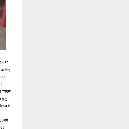
ंधित 80
न के लिए
 नगर
ै।
त पोस्टल
बुजुर्ग
्रिया के
0 वर्ष
 969