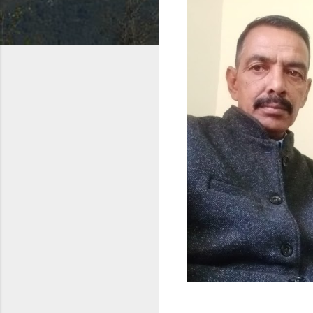
े कांटेक्ट करें(9817742111)