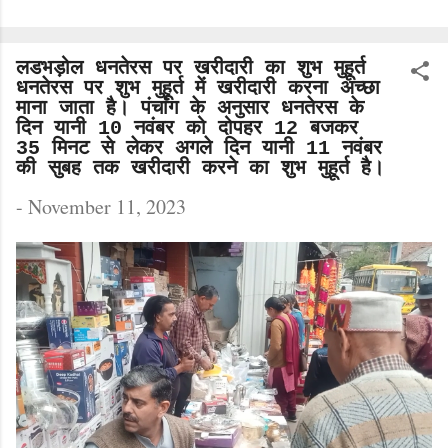
सिंह चौंतड़ा, स्वर्ण सिंह चौंतड़ा, भगवान दास ढेलू, दिनेश कुमार
द्राहल को उपाध्यक्ष, जगदीश ठाकुर मकरीड़ी, (नरेंद्र ठाकुर
उर्फ पप्पी) लडभड़ोल, उमीद कटवाल लांगणा, एडवोकेट दिनेश
लडभड़ोल धनतेरस पर खरीदारी का शुभ मुहूर्त
गांव कंधार, राकेश कुमार भराडू, पवन शर्मा, इंद्र पाल गांव हार
धनतेरस पर शुभ मुहूर्त में खरीदारी करना अच्छा
गुनेंन, कमला देवी गांव बल्ह, देव राम।
माना जाता है। पंचांग के अनुसार धनतेरस के
दिन यानी 10 नवंबर को दोपहर 12 बजकर
एडवोकेट इंद्र सिंह धीमान को बनाया गया अध्यक्ष गांव रुब्बल,
35 मिनट से लेकर अगले दिन यानी 11 नवंबर
रविंद्र ठाकुर गांव नोहली, सुमीत कुमार, सुरेंद्र ठाकुर, लक्की
की सुबह तक खरीदारी करने का शुभ मुहूर्त है।
ठाकुर, भुवनेश पंत जोगेंद्रनगर, रेनू कुमारी पीहड़ बेहलू को
महा सचिव, मदन लाल गांव बिहूं, जोगिंद्...
-
November 11, 2023