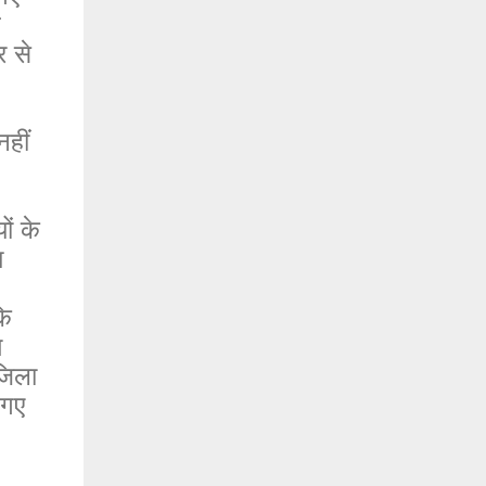
़
र से
हीं
ों के
श
कि
म
जिला
 गए