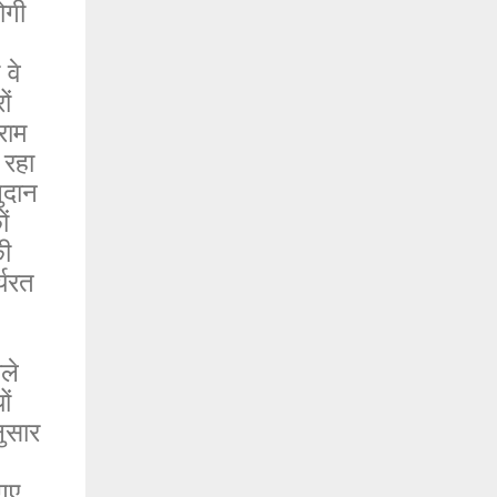
ोगी
 वे
ों
राम
 रहा
ुदान
ं
की
्यरत
ले
ों
नुसार
गए