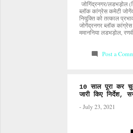
जोगिंद्रनगर/लडभड़ोल (मिन्
ब्लॉक कांग्रेस कमेटी जोगे
नियुक्ति को तत्काल प्रभाव
जोगेंद्रनगर ब्लॉक कांग्रे
ममाननिया लडभड़ोल, रणवी
चौंतड़ा, स्वर्ण सिंह चौंत
मकरीड़ी, (नरेंद्र ठाकुर 
राकेश कुमार भराडू, पवन 
Post a Com
एडवोकेट इंद्र सिंह धीमान
कुमार, सुरेंद्र ठाकुर, लक्
मदन लाल गांव बिहूं, जोगिंद्
10 साल पूरा कर चुक
जारी किए निर्देश,
-
July 23, 2021