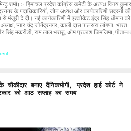
टु शर्मा) :- हिमाचल प्रदेश कांग्रेस कमेटी के अध्यक्ष विनय कुमार
ंद्रनगर के पदाधिकारियों, जोन अध्यक्ष और कार्यकारिणी सदस्यों की
 से मंजूरी दे दी। नई कार्यकारिणी में एडवोकेट इंद्र सिंह धीमान को
स अध्यक्ष, प्यार चंद जोगेंद्रनगर, काली दास पालसरा लांगणा, भारत
र सिंह मकरीडी, राम लाल भराडू, ओम प्रकाश जिमजिमा, पीताम्बर
ड़ा, भगवान दास ढेलू, दिनेश कुमार द्राहल को उपाध्यक्ष, जगदीश ठाकुर
उर्फ पप्पी) लडभड़ोल, उमीद कटवाल लांगणा, एडवोकेट दिनेश गांव कं
शर्मा, इंद्र पाल गांव हार गुनेंन, कमला देवी गांव बल्ह, देव
ment
 को बनाया गया अध्यक्ष गांव रुब्बल, रविंद्र ठाकुर गांव नोहली, 
की ठाकुर, भुवनेश पंत जोगेंद्रनगर, रेनू कुमारी पीहड़ बेहलू को महा 
...
े चौकीदार बनाए दैनिकभोगी, प्रदेश हाई कोर्ट ने
 सरकार को आठ सप्ताह का समय