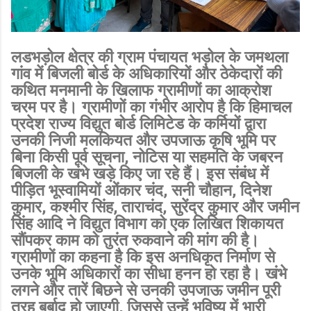
लडभड़ोल क्षेत्र की ग्राम पंचायत भड़ोल के जमथला
गांव में बिजली बोर्ड के अधिकारियों और ठेकेदारों की
कथित मनमानी के खिलाफ ग्रामीणों का आक्रोश
चरम पर है। ग्रामीणों का गंभीर आरोप है कि हिमाचल
प्रदेश राज्य विद्युत बोर्ड लिमिटेड के कर्मियों द्वारा
उनकी निजी मलकियत और उपजाऊ कृषि भूमि पर
बिना किसी पूर्व सूचना, नोटिस या सहमति के जबरन
बिजली के खंभे खड़े किए जा रहे हैं। इस संबंध में
पीड़ित भूस्वामियों ओंकार चंद, सनी चौहान, दिनेश
कुमार, कश्मीर सिंह, ताराचंद, सुरेंद्र कुमार और जमीन
सिंह आदि ने विद्युत विभाग को एक लिखित शिकायत
सौंपकर काम को तुरंत रुकवाने की मांग की है।
ग्रामीणों का कहना है कि इस अनधिकृत निर्माण से
उनके भूमि अधिकारों का सीधा हनन हो रहा है। खंभे
लगने और तारें बिछने से उनकी उपजाऊ जमीन पूरी
तरह बर्बाद हो जाएगी, जिससे उन्हें भविष्य में भारी